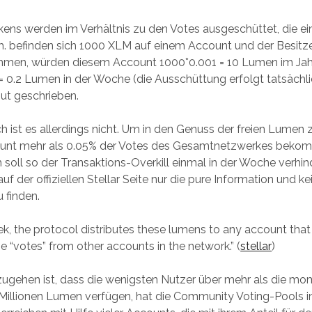
ens werden im Verhältnis zu den Votes ausgeschüttet, die e
D.h. befinden sich 1000 XLM auf einem Account und der Besitze
timmen, würden diesem Account 1000*0.001 = 10 Lumen im Jah
= 0.2 Lumen in der Woche (die Ausschüttung erfolgt tatsächl
ut geschrieben.
h ist es allerdings nicht. Um in den Genuss der freien Lume
unt mehr als 0.05% der Votes des Gesamtnetzwerkes beko
 soll so der Transaktions-Overkill einmal in der Woche verhin
uf der offiziellen Stellar Seite nur die pure Information und ke
 finden.
k, the protocol distributes these lumens to any account that
he “votes” from other accounts in the network.” (
stellar
)
ugehen ist, dass die wenigsten Nutzer über mehr als die m
 Millionen Lumen verfügen, hat die Community Voting-Pools 