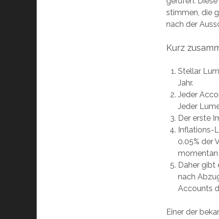
gerufen. Diese 
stimmen, die g
nach der Aussc
Kurz zusamm
Stellar Lu
Jahr.
Jeder Acco
Jeder Lume
Der erste I
Inflations
0.05% der 
momentan c
Daher gibt 
nach Abzug
Accounts de
Einer der beka