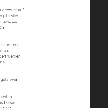
in Account auf
r gibt sich
r bzw. ca.
ich
n zu kommen,
mmen.
dert werden.
ine
 gets over
omentan
ins Leben