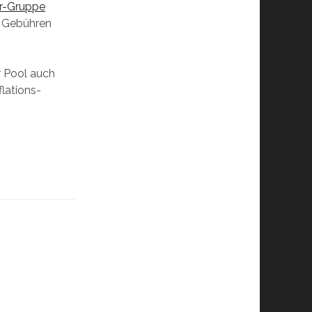
ar-Gruppe
% Gebühren
r Pool auch
lations-