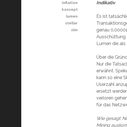
Indikativ
inflation
konzept
Es ist tatsäch
lumen
Transaktionsge
stellar
genau 0.00001 
xlm
Ausschüttung m
Lumen die als 
Über die Gründ
Nur die Tatsac
erwähnt. Speku
kann so eine
S
Userzahl anzu
ersetzt werde
verloren gehen
für das Netzw
Wie gesagt: Nu
Mining ausko