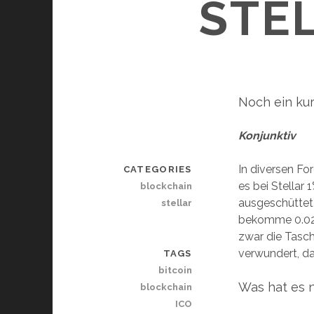
STEL
Noch ein kur
Konjunktiv
In diversen Fo
CATEGORIES
es bei Stellar
blockchain
ausgeschüttet 
stellar
bekomme 0.02%
zwar die Tasch
verwundert, da
TAGS
bitcoin
Was hat es nu
blockchain
ICO