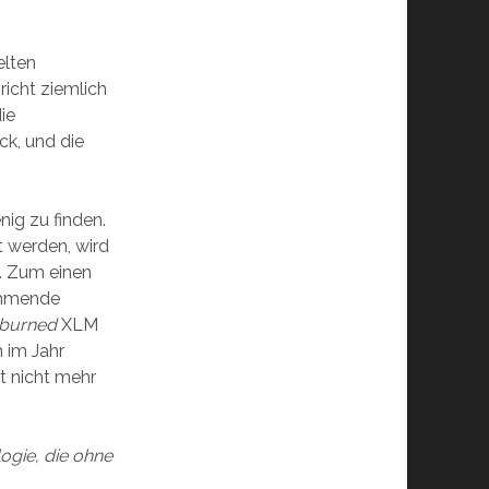
elten
richt ziemlich
ie
ck, und die
nig zu finden.
t werden, wird
n. Zum einen
nehmende
 burned
XLM
 im Jahr
t nicht mehr
ogie, die ohne