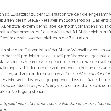
lich so. Zusätzlich zu dem 1% Inflation werden die eingesamm
bühren, die im Stellar-Netzwerk mit
100 Stroops
(Das entsp
XLM) zwar extrem gering, aber dennoch vorhanden sind, in d
it aufgenommen. Auf diese Weise behält Stellar nichts zurü
Gebühr gezahlt werden bleiben in der Zirkulation.
e hinter dem Ganzen ist auf der Stellar-Webseite ziemlich we
he, dass 1% pro Jahr bzw. ca. 0.02% pro Woche ausgeschütte
lativ kann es mehrere Ziele geben, die erreicht werden solle
kalierung stattfinden, um die vorhandenen Token an die zu
passen, und zum anderen können auf diese Weise
accidental
n. Es wird wohl davon ausgegangenen, dass ca. 1% der Lumen
 bzw. die User ihren
private key
verlieren und die Tokens somi
erk zur Verfügung stehen.
r Spekulation, aber doch recht einleuchtend für eine Technol
mmt.