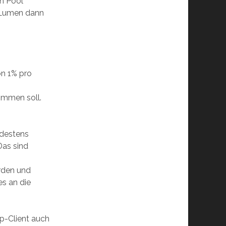
en Pool
n Lumen dann
on 1% pro
ommen soll.
ndestens
Das sind
erden und
s an die
op-Client auch