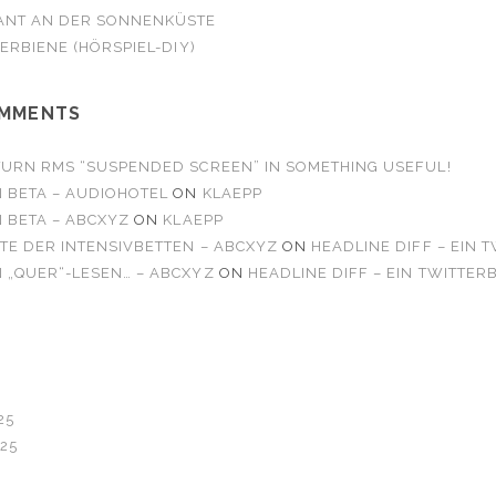
ANT AN DER SONNENKÜSTE
TERBIENE (HÖRSPIEL-DIY)
OMMENTS
TURN RMS “SUSPENDED SCREEN” IN SOMETHING USEFUL!
N BETA – AUDIOHOTEL
ON
KLAEPP
N BETA – ABCXYZ
ON
KLAEPP
TE DER INTENSIVBETTEN – ABCXYZ
ON
HEADLINE DIFF – EIN 
 „QUER“-LESEN… – ABCXYZ
ON
HEADLINE DIFF – EIN TWITTER
25
25