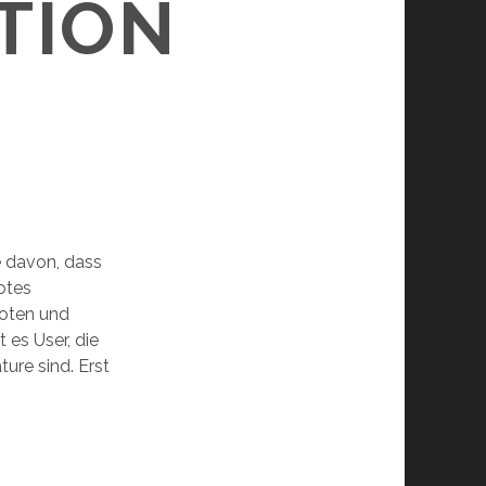
ATION
e davon, dass
otes
voten und
es User, die
ure sind. Erst