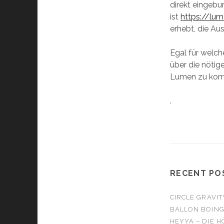
direkt eingeb
ist
https://lum
erhebt, die Au
Egal für welch
über die nötig
Lumen zu ko
.
RECENT PO
CIRCLE GRAVIT
BALLON BOIN
HEYYA – DIE H