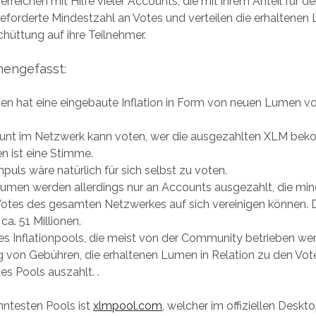
erreichen mit Hilfe vieler Accounts, die mit ihrem Anteil für d
eforderte Mindestzahl an Votes und verteilen die erhaltene
hüttung auf ihre Teilnehmer.
engefasst:
men hat eine eingebaute Inflation in Form von neuen Lumen v
unt im Netzwerk kann voten, wer die ausgezahlten XLM bek
n ist eine Stimme.
mpuls wäre natürlich für sich selbst zu voten.
-Lumen werden allerdings nur an Accounts ausgezahlt, die mi
Votes des gesamten Netzwerkes auf sich vereinigen können. 
a. 51 Millionen.
es Inflationpools, die meist von der Community betrieben w
 von Gebühren, die erhaltenen Lumen in Relation zu den Vote
s Pools auszahlt. .
nntesten Pools ist
xlmpool.com
, welcher im offiziellen Deskt