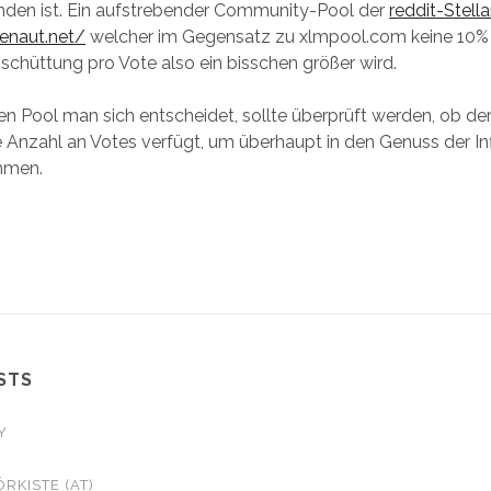
unden ist. Ein aufstrebender Community-Pool der
reddit-Stell
enaut.net/
welcher im Gegensatz zu xlmpool.com keine 10
sschüttung pro Vote also ein bisschen größer wird.
en Pool man sich entscheidet, sollte überprüft werden, ob de
e Anzahl an Votes verfügt, um überhaupt in den Genuss der Inf
mmen.
STS
Y
G
ÖRKISTE (AT)