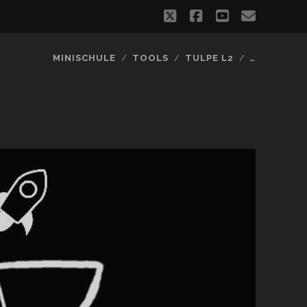
twitter
facebook
youtube
email
MINISCHULE
TOOLS
TULPE L2
…