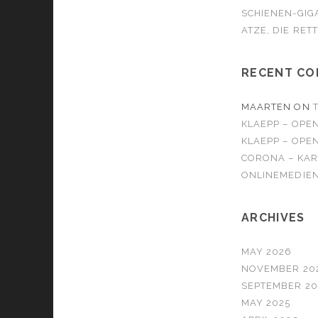
SCHIENEN-GIG
ATZE, DIE RET
RECENT C
MAARTEN
ON
KLAEPP – OPE
KLAEPP – OPE
CORONA – KAR
ONLINEMEDIEN
ARCHIVES
MAY 2026
NOVEMBER 20
SEPTEMBER 20
MAY 2025