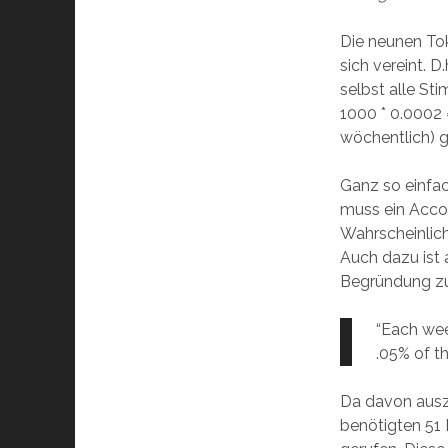
Die neunen Tok
sich vereint. 
selbst alle S
1000 * 0.0002 
wöchentlich) g
Ganz so einfac
muss ein Acco
Wahrscheinlich
Auch dazu ist a
Begründung zu
“Each wee
.05% of t
Da davon ausz
benötigten 51