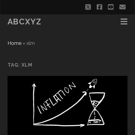
twitter
facebook
youtub
em
ABCXYZ
Home
»
xlm
TAG:
XLM