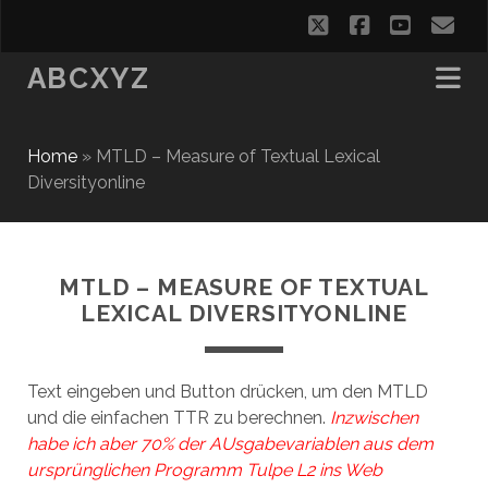
twitter
facebook
youtub
em
ABCXYZ
Home
»
MTLD – Measure of Textual Lexical
Diversityonline
MTLD – MEASURE OF TEXTUAL
LEXICAL DIVERSITYONLINE
Text eingeben und Button drücken, um den MTLD
und die einfachen TTR zu berechnen.
Inzwischen
habe ich aber 70% der AUsgabevariablen aus dem
ursprünglichen Programm Tulpe L2 ins Web