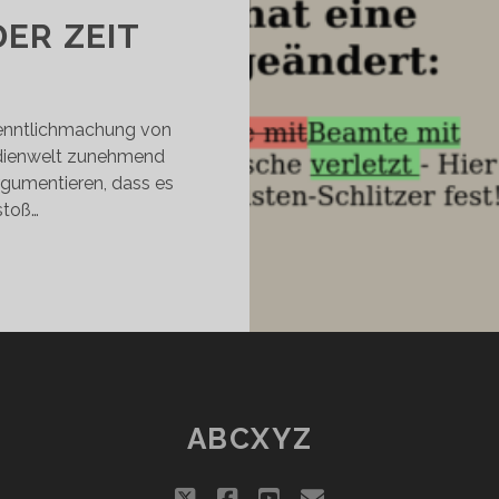
ER ZEIT
Kenntlichmachung von
edienwelt zunehmend
rgumentieren, dass es
stoß…
IDER
EN
OURNALISTISCHEN
THOS
DER
YMPTOM
ER
ABCXYZ
EIT
twitter
facebook
youtube
email