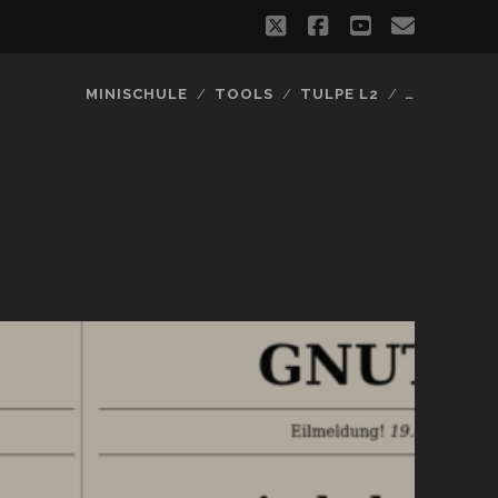
twitter
facebook
youtube
email
MINISCHULE
TOOLS
TULPE L2
…