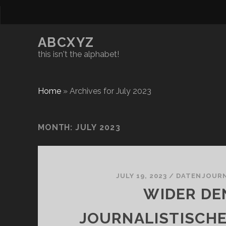
ABCXYZ
this isn't the alphabet!
Home
»
Archives for July 2023
MONTH:
JULY 2023
JULY 19, 2023
/
DATENJOURN
WIDER DE
JOURNALISTISCH