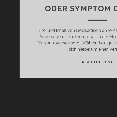
ODER SYMPTOM D
Titel und Inhalt von Newsartikeln ohne 
Änderungen – ein Thema, das in der M
für Kontroversen sorgt. Während einige a
sich hierbei um einen Ver
W
READ THE POST
D
J
E
O
S
D
Z