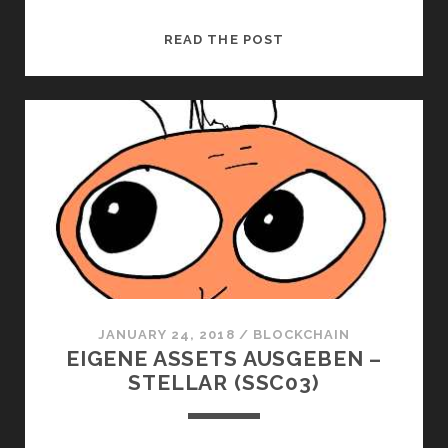
QUICK
READ THE POST
STELLAR
SCRIPTING
–
PAYMENT
MAILER
JANUARY 24, 2018
/
BLOCKCHAIN
EIGENE ASSETS AUSGEBEN –
STELLAR (SSC03)