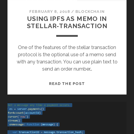
FEBRUARY 8, 2018
/
BLOCKCHAIN
USING IPFS AS MEMO IN
STELLAR-TRANSACTION
One of the features of the stellar transaction
protocol is the optional use of a memo send
with any transaction. You can use plain text to
send an order number…
USING
READ THE POST
IPFS
AS
MEMO
IN
STELLAR-
TRANSACTION