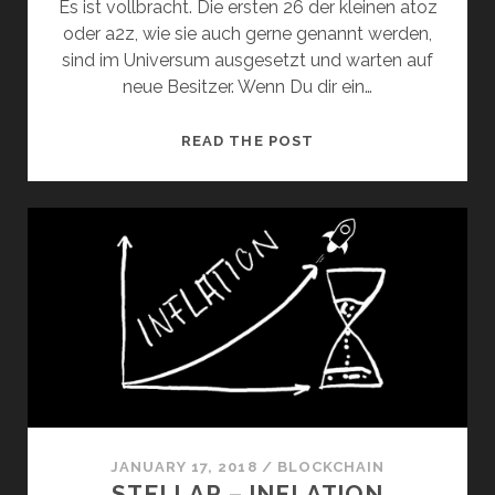
Es ist vollbracht. Die ersten 26 der kleinen atoz
oder a2z, wie sie auch gerne genannt werden,
sind im Universum ausgesetzt und warten auf
neue Besitzer. Wenn Du dir ein…
EIGENE
READ THE POST
ASSETS
AUSGEBEN
–
STELLAR
(SSC03)
JANUARY 17, 2018
/
BLOCKCHAIN
STELLAR – INFLATION