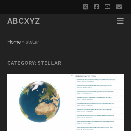
twitter
facebook
youtub
em
ABCXYZ
Home
»
stellar
CATEGORY:
STELLAR