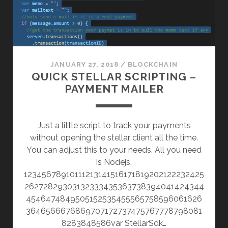
JANUARY 27, 2018
/
BLOCKCHAIN
QUICK STELLAR SCRIPTING –
PAYMENT MAILER
Just a little script to track your payments
without opening the stellar client all the time.
You can adjust this to your needs. All you need
is Nodejs.
12345678910111213141516171819202122232425
26272829303132333435363738394041424344
4546474849505152535455565758596061626
3646566676869707172737475767778798081
8283848586var StellarSdk…