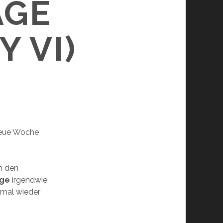
AGE
 VI)
 neue Woche
h den
age
irgendwie
 mal wieder