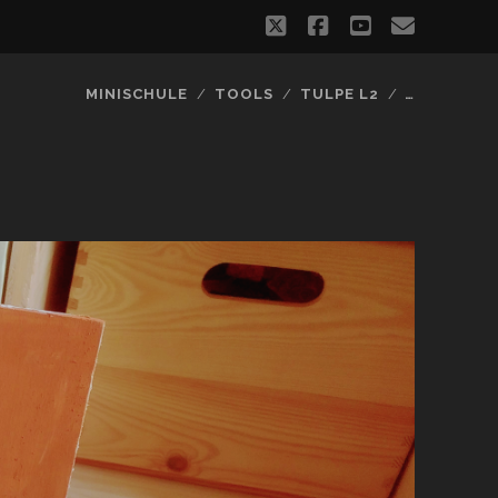
twitter
facebook
youtube
email
MINISCHULE
TOOLS
TULPE L2
…