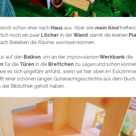
t doch schon eher nach
Haus
aus. Aber wie
mein Kind
treffen
rlich noch ein paar
Löcher
in der
Wand
, damit die kleinen
Pl
nach Belieben die Räume
wechseln
können.
aus auf den
Balkon
, um an der
improvisierten
Werkbank
die
en
für die
Türen
in die
Brettchen
zu
sägen
und schon können
wie es sich ungefähr anfühlt, wenn wir hier oben im Eckzimmer
Mit einer schönen langen Gutenachtgeschichte aus dem Buch,
 der Bibliothek geholt haben.