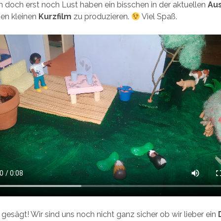
 doch erst noch Lust haben ein bisschen in der aktuellen
Au
nen kleinen
Kurzfilm
zu produzieren.
Viel Spaß.
 gesägt! Wir sind uns noch nicht ganz sicher ob wir lieber ein