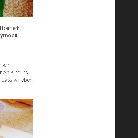
d bemerkt,
aymobil
-
 wir
 ein Kind ins
 dass wir eben