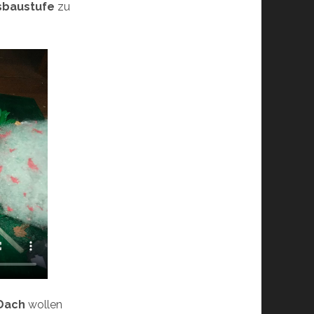
sbaustufe
zu
Dach
wollen