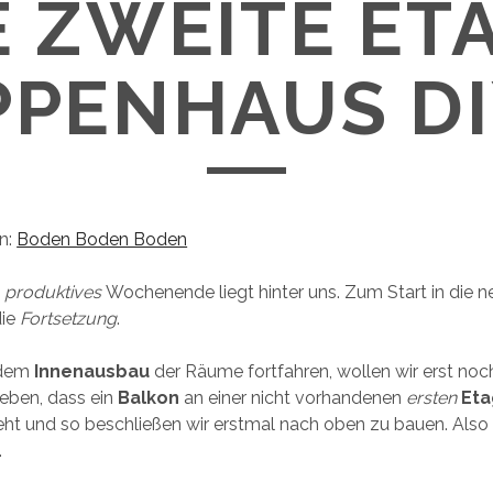
E ZWEITE ET
PPENHAUS DIY
n:
Boden Boden Boden
l
produktives
Wochenende liegt hinter uns. Zum Start in die
die
Fortsetzung
.
 dem
Innenausbau
der Räume fortfahren, wollen wir erst noc
eben, dass ein
Balkon
an einer nicht vorhandenen
ersten
Et
ht und so beschließen wir erstmal nach oben zu bauen. Also
.