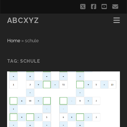
twitter
facebook
youtub
em
ABCXYZ
Home
»
schule
TAG:
SCHULE