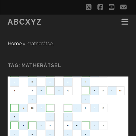
twitter
facebook
youtub
em
ABCXYZ
Home
»
matherätsel
TAG:
MATHERÄTSEL