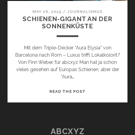
MAY 26, 2025
/
JOURNALISMUS
SCHIENEN-GIGANT AN DER
SONNENKÜSTE
Mit dem Triple-Decker “Aura Elysia” von
Barcelona nach Rom – Luxus trifft Lokalkolorit?
Von Finn Weber, für abcxyz Man hat ja schon
vieles gesehen auf Europas Schienen, aber der
“Aura…
SCHIENEN-
READ THE POST
GIGANT
AN
DER
SONNENKÜSTE
ABCXYZ