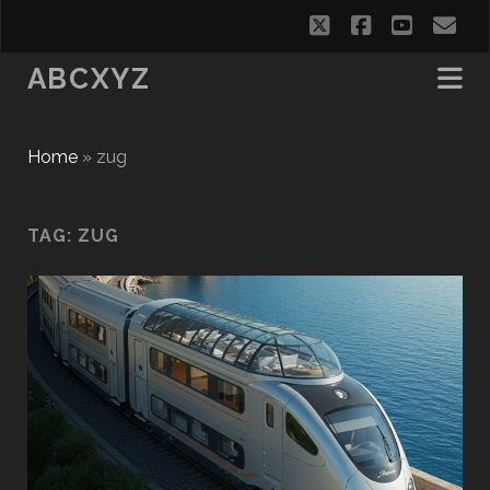
twitter
facebook
youtub
em
ABCXYZ
Home
»
zug
TAG:
ZUG