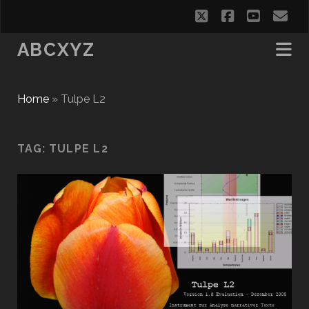
twitter
facebook
youtub
em
ABCXYZ
Home
»
Tulpe L2
TAG:
TULPE L2