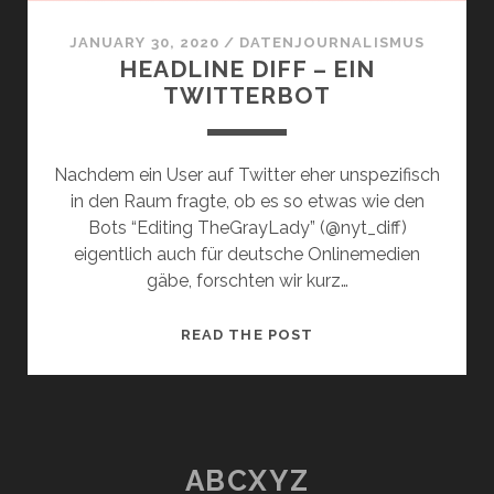
JANUARY 30, 2020
/
DATENJOURNALISMUS
HEADLINE DIFF – EIN
TWITTERBOT
Nachdem ein User auf Twitter eher unspezifisch
in den Raum fragte, ob es so etwas wie den
Bots “Editing TheGrayLady” (@nyt_diff)
eigentlich auch für deutsche Onlinemedien
gäbe, forschten wir kurz…
HEADLINE
READ THE POST
DIFF
–
EIN
TWITTERBOT
ABCXYZ