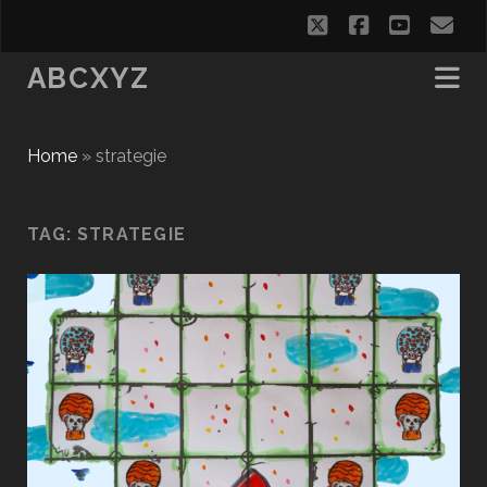
twitter
facebook
youtub
em
ABCXYZ
Home
»
strategie
TAG:
STRATEGIE