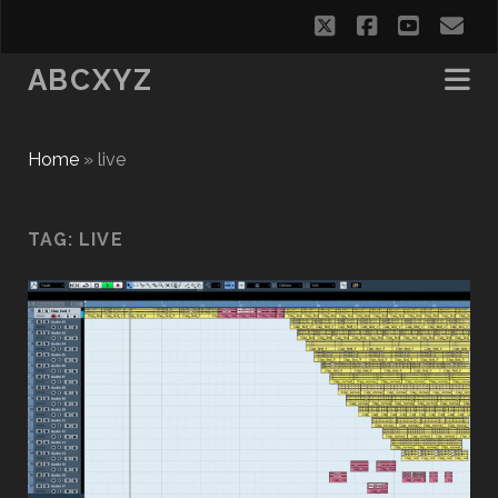
twitter
facebook
youtub
em
ABCXYZ
Home
»
live
TAG:
LIVE