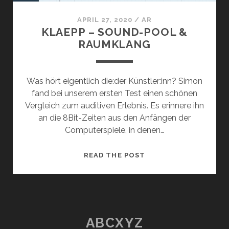
APRIL 27, 2020
/
AR
KLAEPP – SOUND-POOL &
RAUMKLANG
Was hört eigentlich die:der Künstler:inn? Simon
fand bei unserem ersten Test einen schönen
Vergleich zum auditiven Erlebnis. Es erinnere ihn
an die 8Bit-Zeiten aus den Anfängen der
Computerspiele, in denen…
KLAEPP
READ THE POST
–
SOUND-
POOL
&
RAUMKLANG
ABCXYZ