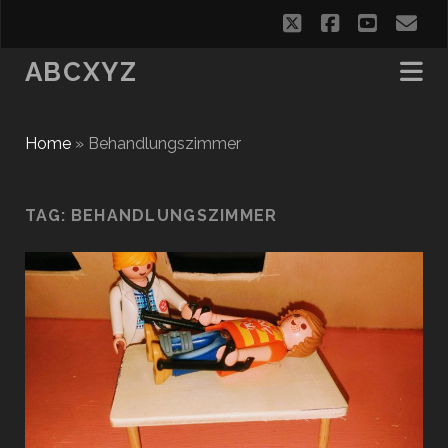
twitter
facebook
youtub
em
ABCXYZ
Home
»
Behandlungszimmer
TAG:
BEHANDLUNGSZIMMER